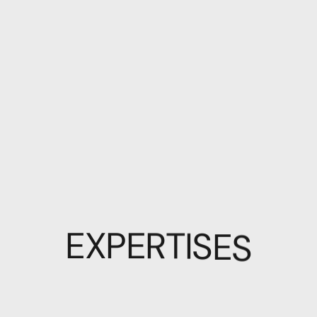
E
X
P
E
R
T
I
S
E
S