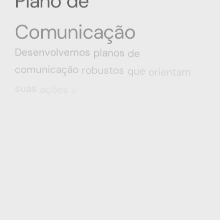
Plano de
Comunicação
Desenvolvemos
planos
de
comunicação
robustos
que
orientam
suas
ações
e