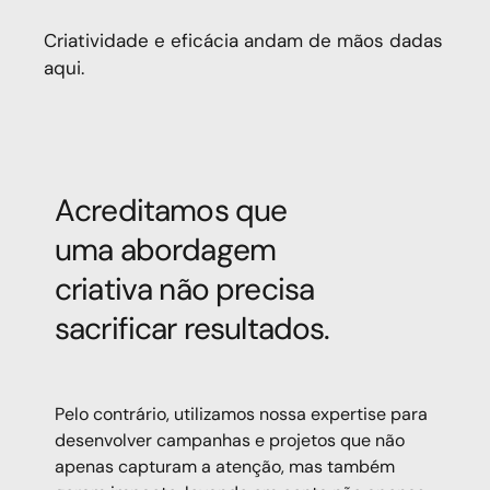
Criatividade e eficácia andam de mãos dadas
aqui.
Acreditamos que
Acreditamos que
uma abordagem
uma abordagem
criativa não precisa
criativa não precisa
sacrificar resultados.
sacrificar resultados.
Pelo contrário, utilizamos nossa expertise para
desenvolver campanhas e projetos que não
apenas capturam a atenção, mas também