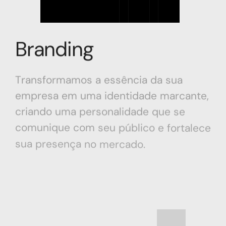
Branding
Transformamos
a
essência
da
sua
empresa
em
uma
identidade
marcante,
criando
uma
personalidade
que
se
comunique
com
seu
público
e
fortalece
sua
presença
no
mercado.