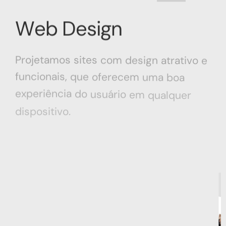
Web Design
Projetamos
sites
com
design
atrativo
e
funcionais,
que
oferecem
uma
boa
experiência
do
usuário
em
qualquer
dispositivo.